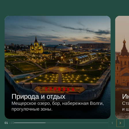
Природа и отдых
И
Мещерское озеро, бор, набережная Волги,
Стад
прогулочные зоны.
и 
01
03