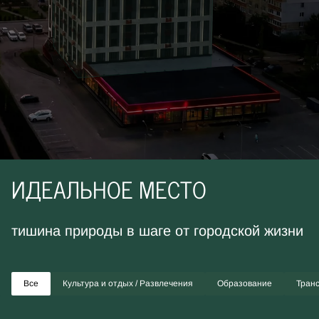
ИДЕАЛЬНОЕ МЕСТО
тишина природы в шаге от городской жизни
Все
Культура и отдых / Развлечения
Образование
Тран