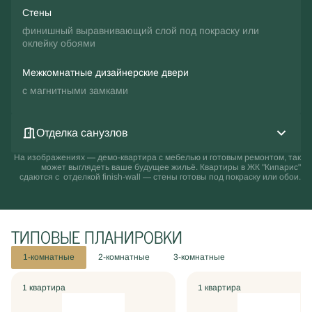
Стены
финишный выравнивающий слой под покраску или
оклейку обоями
Межкомнатные дизайнерские двери
с магнитными замками
Отделка санузлов
На изображениях — демо-квартира с мебелью и готовым ремонтом, так
может выглядеть ваше будущее жильё. Квартиры в ЖК "Кипарис"
сдаются с отделкой finish-wall — стены готовы под покраску или обои.
ТИПОВЫЕ ПЛАНИРОВКИ
1-комнатные
2-комнатные
3-комнатные
1 квартира
1 квартира