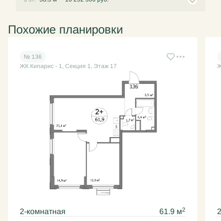
Похожие планировки
№ 136
ЖК Кипарис - 1, Секция 1, Этаж 17
Ж
2
2-комнатная
61.9 м