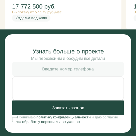
17 772 500
руб.
В ипотеку от 57 179 руб./мес.
В
Отделка под ключ
Узнать больше о проекте
Мы перезвоним и обсудим все детали
Заказать звонок
Принимаю
политику конфиденциальности
и даю согласие
на
обработку персональных данных