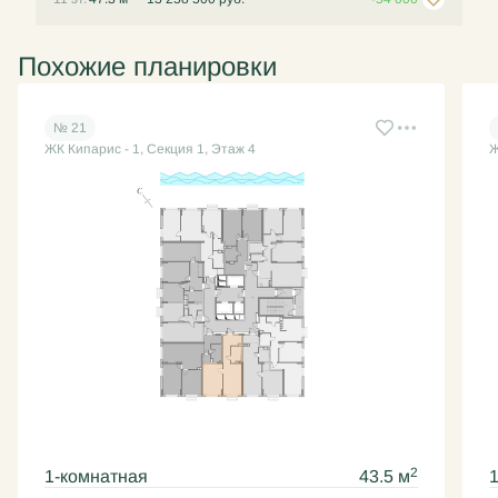
Похожие планировки
№ 21
ЖК Кипарис - 1, Секция 1, Этаж 4
Ж
2
1-комнатная
43.5 м