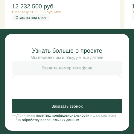
12 232 500
руб.
В ипотеку от 39 356 руб./мес.
В
Отделка под ключ
Узнать больше о проекте
Мы перезвоним и обсудим все детали
Заказать звонок
Принимаю
политику конфиденциальности
и даю согласие
на
обработку персональных данных