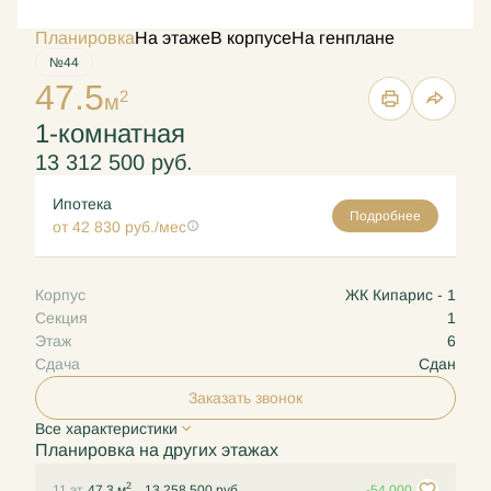
Планировка
На этаже
В корпусе
На генплане
№44
47.5
2
м
1-комнатная
13 312 500 руб.
Ипотека
Подробнее
от 42 830 руб./мес
Корпус
ЖК Кипарис - 1
Секция
1
Этаж
6
Сдача
Сдан
Заказать звонок
Все характеристики
Планировка на других этажах
2
11 эт.
47.3 м
13 258 500 руб.
-54 000