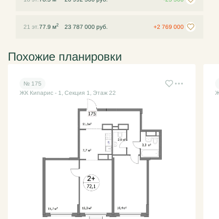
2
21 эт.
77.9 м
23 787 000 руб.
+2 769 000
Похожие планировки
№ 175
ЖК Кипарис - 1, Секция 1, Этаж 22
Ж