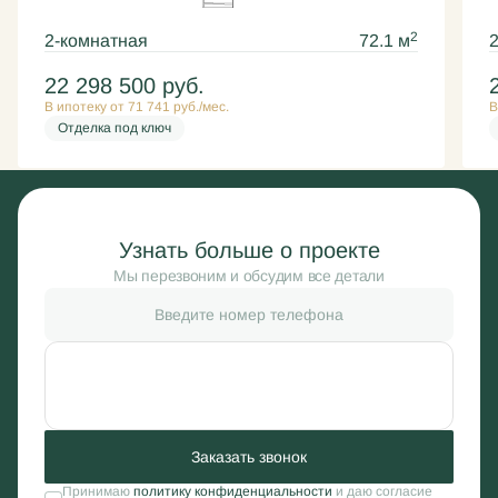
2
2-комнатная
72.1 м
22 298 500
руб.
В ипотеку от 71 741 руб./мес.
В
Отделка под ключ
Узнать больше о проекте
Мы перезвоним и обсудим все детали
Заказать звонок
Принимаю
политику конфиденциальности
и даю согласие