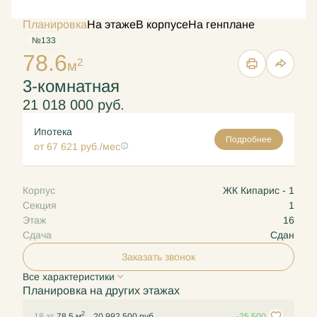
Планировка
На этаже
В корпусе
На генплане
№133
78.6
2
м
3-комнатная
21 018 000 руб.
Ипотека
Подробнее
от 67 621 руб./мес
Корпус
ЖК Кипарис - 1
Секция
1
Этаж
16
Сдача
Сдан
Заказать звонок
Все характеристики
Планировка на других этажах
2
18 эт.
78.5 м
20 992 500 руб.
-25 500