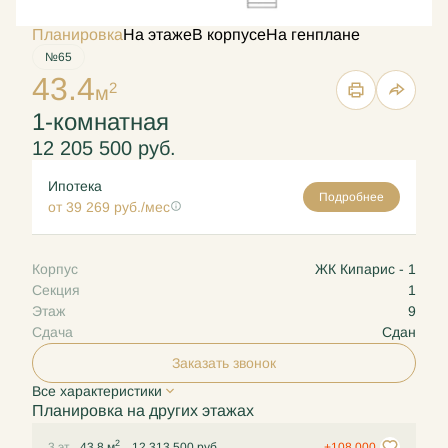
Планировка
На этаже
В корпусе
На генплане
№65
43.4
2
м
1-комнатная
12 205 500 руб.
Ипотека
Подробнее
от 39 269 руб./мес
Корпус
ЖК Кипарис - 1
Секция
1
Этаж
9
Сдача
Сдан
Заказать звонок
Все характеристики
Планировка на других этажах
2
3 эт.
43.8 м
12 313 500 руб.
+108 000