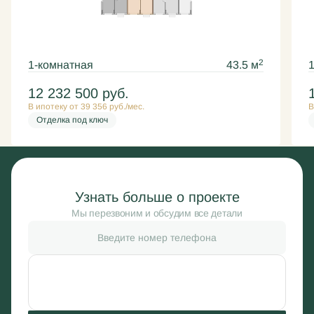
2
1-комнатная
43.5 м
12 232 500
руб.
В ипотеку от 39 356 руб./мес.
В
Отделка под ключ
Узнать больше о проекте
Мы перезвоним и обсудим все детали