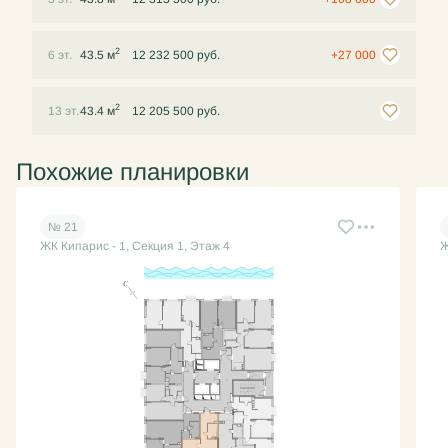
2
6 эт.
43.5 м
12 232 500 руб.
+27 000
2
13 эт.
43.4 м
12 205 500 руб.
Похожие планировки
№ 21
ЖК Кипарис - 1, Секция 1, Этаж 4
Ж