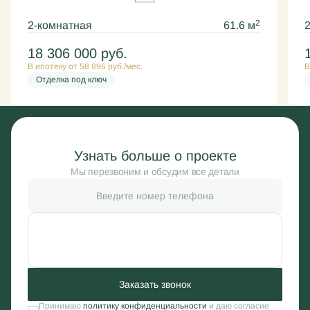
2
2-комнатная
61.6 м
18 306 000
руб.
В ипотеку от 58 896 руб./мес.
В
Отделка под ключ
Узнать больше о проекте
Мы перезвоним и обсудим все детали
Заказать звонок
Принимаю
политику конфиденциальности
и даю согласие