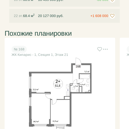
2
22 эт.
68.4 м
20 127 000 руб.
+1 608 000
Похожие планировки
№ 168
ЖК Кипарис - 1, Секция 1, Этаж 21
Ж