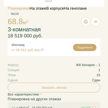
Планировка
На этаже
В корпусе
На генплане
№118
68.8
2
м
3-комнатная
18 519 000 руб.
Ипотека
Подробнее
от 59 581 руб./мес
Корпус
ЖК Кипарис - 1
Секция
1
Этаж
15
Сдача
Сдан
Заказать звонок
Все характеристики
Планировка на других этажах
2
18 эт.
68.6 м
18 439 000 руб.
-80 000