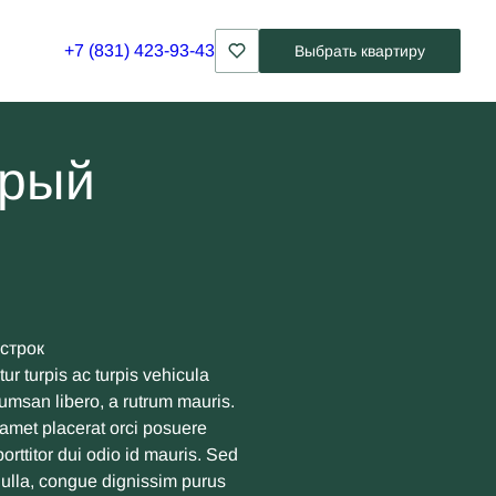
+7 (831) 423-93-43
Выбрать квартиру
орый
строк
ur turpis ac turpis vehicula
cumsan libero, a rutrum mauris.
 amet placerat orci posuere
orttitor dui odio id mauris. Sed
 nulla, congue dignissim purus