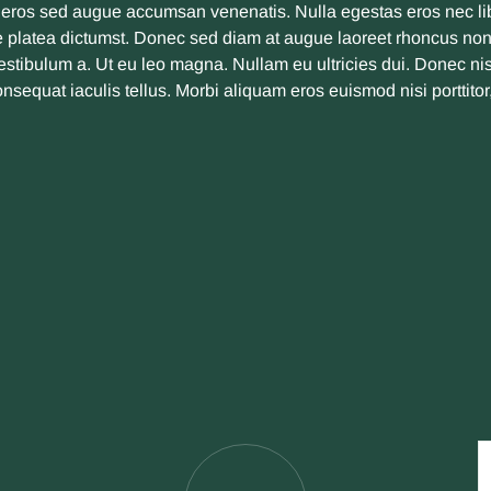
et eros sed augue accumsan venenatis. Nulla egestas eros nec lib
 platea dictumst. Donec sed diam at augue laoreet rhoncus non 
vestibulum a. Ut eu leo magna. Nullam eu ultricies dui. Donec ni
onsequat iaculis tellus. Morbi aliquam eros euismod nisi porttito