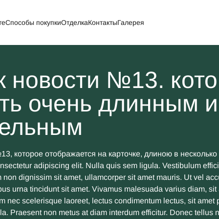
те
Способы покупки
Отделка
Контакты
Галерея
к новости №13. кот
ть очень длинным и
тельным
3, которое отображается на карточке, длиною в несколько 
sectetur adipiscing elit. Nulla quis sem ligula. Vestibulum efficit
um non dignissim sit amet, ullamcorper sit amet mauris. Ut vel ac
mpus urna tincidunt sit amet. Vivamus malesuada varius diam, sit
nim nec scelerisque laoreet, lectus condimentum lectus, sit amet p
lla. Praesent non metus at diam interdum efficitur. Donec tellus