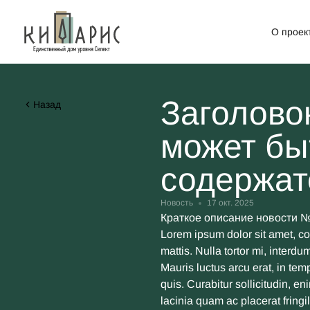
О проек
Заголово
Назад
может бы
содержа
Новость
17 окт. 2025
Краткое описание новости №1
Lorem ipsum dolor sit amet, con
mattis. Nulla tortor mi, interd
Mauris luctus arcu erat, in te
quis. Curabitur sollicitudin, e
lacinia quam ac placerat fringi