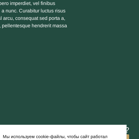
ero imperdiet, vel finibus
a nunc. Curabitur luctus risus
sl arcu, consequat sed porta a,
r, pellentesque hendrerit massa
Остались вопросы?
Мы используем cookie-файлы, чтобы сайт работал