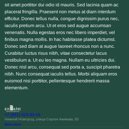
sit amet porttitor dui odio id mauris. Sed lacinia quam ac
placerat fringilla. Praesent non metus at diam interdum
efficitur. Donec tellus nulla, congue dignissim purus nec,
iaculis pretium arcu. Ut et eros sed augue accumsan
venenatis. Nulla egestas eros nec libero imperdiet, vel
finibus magna mollis. In hac habitasse platea dictumst.
Donec sed diam at augue laoreet rhoncus non a nunc.
Curabitur luctus risus nibh, vitae consectetur lacus
vestibulum a. Ut eu leo magna. Nullam eu ultricies dui.
Donec nisl arcu, consequat sed porta a, suscipit pharetra
nibh. Nunc consequat iaculis tellus. Morbi aliquam eros
euismod nisi porttitor, pellentesque hendrerit massa
elementum.
+7 (831) 423-93-43
Нижний Новгород, улица Сергея Акимова, 50
Вконтакте