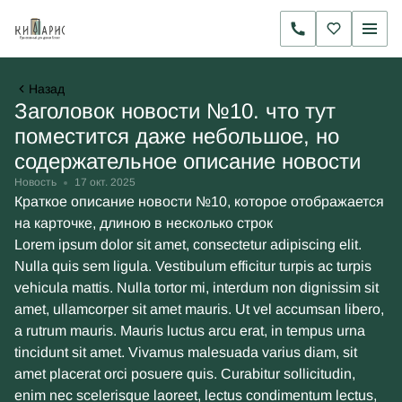
Назад
Заголовок новости №10. что тут
поместится даже небольшое, но
содержательное описание новости
Новость
17 окт. 2025
Краткое описание новости №10, которое отображается
на карточке, длиною в несколько строк
Lorem ipsum dolor sit amet, consectetur adipiscing elit.
Nulla quis sem ligula. Vestibulum efficitur turpis ac turpis
vehicula mattis. Nulla tortor mi, interdum non dignissim sit
amet, ullamcorper sit amet mauris. Ut vel accumsan libero,
a rutrum mauris. Mauris luctus arcu erat, in tempus urna
tincidunt sit amet. Vivamus malesuada varius diam, sit
amet placerat orci posuere quis. Curabitur sollicitudin,
enim nec scelerisque laoreet, lectus condimentum lectus,