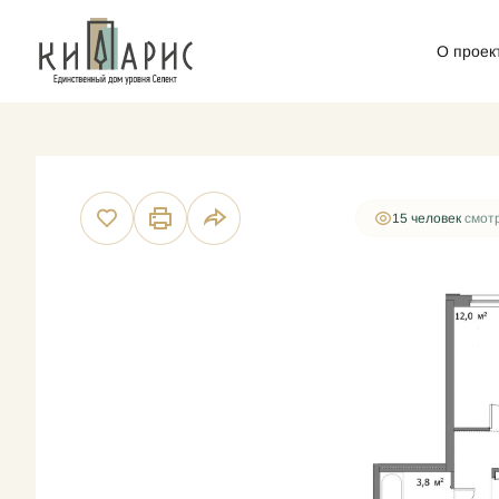
О проек
2
3-комнатная
78.5 м
20 992 500 руб.
Ипотека
15 человек
смотр