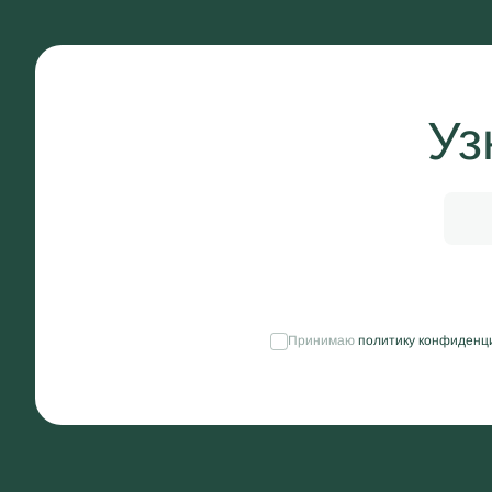
Уз
Принимаю
политику конфиденц