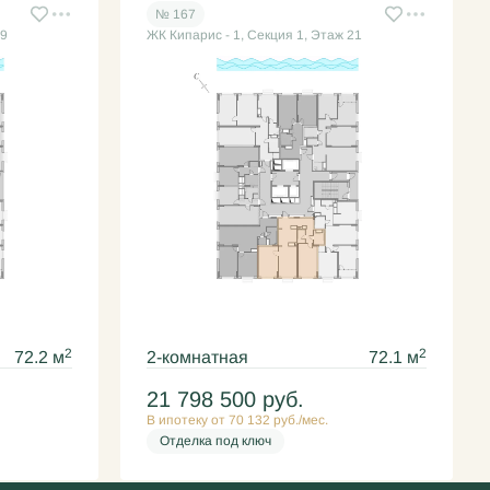
№ 167
19
ЖК Кипарис - 1, Секция 1, Этаж 21
2
2
72.2 м
2-комнатная
72.1 м
21 798 500
руб.
В ипотеку от 70 132 руб./мес.
Отделка под ключ