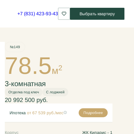
+7 (831) 423-93-43
Выбрать квартиру
Забронировать
№149
78.5
2
м
3-комнатная
Отделка под ключ
С лоджией
20 992 500 руб.
Ипотека
от 67 539 руб./мес
Подробнее
Корпус
ЖК Кипарис - 1