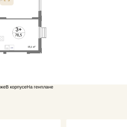
аже
В корпусе
На генплане